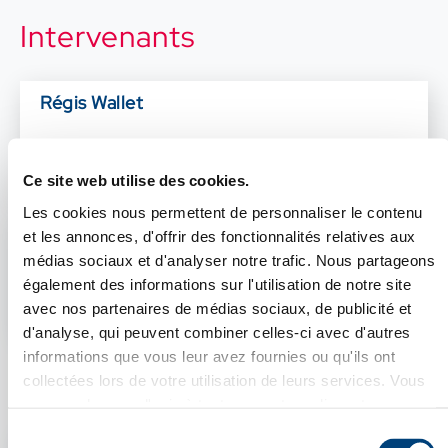
Intervenants
Régis Wallet
Directeur du pôle Conseil et Appui
CCI France Allemagne
Ce site web utilise des cookies.
Les cookies nous permettent de personnaliser le contenu
Aurélie Devillard
et les annonces, d'offrir des fonctionnalités relatives aux
médias sociaux et d'analyser notre trafic. Nous partageons
Consultante
également des informations sur l'utilisation de notre site
CCI France Allemagne
avec nos partenaires de médias sociaux, de publicité et
d'analyse, qui peuvent combiner celles-ci avec d'autres
informations que vous leur avez fournies ou qu'ils ont
Inscription
collectées lors de votre utilisation de leurs services. Vous
pouvez changer d'avis à tout moment en cliquant sur
Fermer X
l'icône en bas à gauche de chaque page.
Sélection