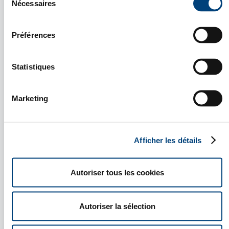
Voir notre
Politique de confidentialité
.
Nécessaires
du
DÉVELOPPEMENT
consentement
COMMERCIAL, IMPLANTATION,
RECRUTEMENT, CROISSANCE
Préférences
EXTERNE : DES SOLUTIONS
COMPLÈTES
Nos consultants
Statistiques
franco-allemands
vous accompagnent
Marketing
Lorem ipsum
En savoir plus
Afficher les détails
Autoriser tous les cookies
Autoriser la sélection