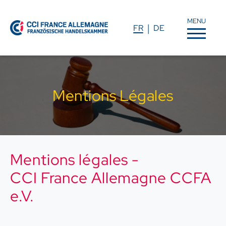
MENU
FR
DE
Mentions Légales
Mentions légales -
CCI France Allemagne CCFA
e.V.