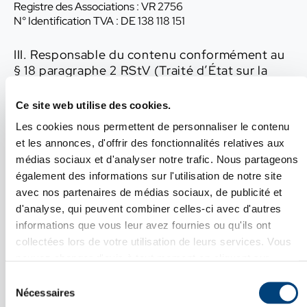
Registre des Associations : VR 2756
N° Identification TVA : DE 138 118 151
III. Responsable du contenu conformément au
§ 18 paragraphe 2 RStV (Traité d’État sur la
Radiodiffusion en Allemagne)
Ce site web utilise des cookies.
M. Frédéric Berner
Les cookies nous permettent de personnaliser le contenu
Lebacher Straße 4
66113 Saarbrücken
et les annonces, d'offrir des fonctionnalités relatives aux
médias sociaux et d'analyser notre trafic. Nous partageons
Responsabilité
également des informations sur l'utilisation de notre site
avec nos partenaires de médias sociaux, de publicité et
Nous contrôlons et actualisons constamment les
d'analyse, qui peuvent combiner celles-ci avec d'autres
informations sur nos pages Web. En dépit de toute
informations que vous leur avez fournies ou qu'ils ont
diligence exercée, les informations peuvent entre-temps
collectées lors de votre utilisation de leurs services. Vous
avoir changé. En conséquence, notre responsabilité ne
pouvez changer d'avis à tout moment en cliquant sur
saurait être engagée pour toute actualité, l’exactitude et
Fermer X
l’intégralité des informations mises à disposition.
l'icône en bas à gauche de chaque page.
Sélection
CCI France Allemagne CCFA e.V. se réserve également le
Voir notre
Politique de confidentialité
.
Nécessaires
du
droit d’effectuer des modifications ou de compléter les
DÉVELOPPEMENT