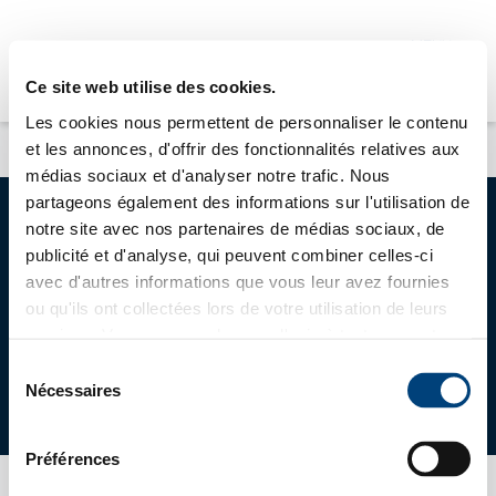
MENU
FR
DE
Ce site web utilise des cookies.
Les cookies nous permettent de personnaliser le contenu
et les annonces, d'offrir des fonctionnalités relatives aux
médias sociaux et d'analyser notre trafic. Nous
partageons également des informations sur l'utilisation de
notre site avec nos partenaires de médias sociaux, de
publicité et d'analyse, qui peuvent combiner celles-ci
et sa filiale
Strategy & Action International
avec d'autres informations que vous leur avez fournies
ou qu'ils ont collectées lors de votre utilisation de leurs
services. Vous pouvez changer d'avis à tout moment en
Fermer X
cliquant sur l'icône en bas à gauche de chaque page.
Sélection
Plan du site
Politique de confidentialité
Mentions Légales
Voir notre
Politique de confidentialité
.
Nécessaires
du
©2026 • CCI France Allemagne CCFA e.V
DÉVELOPPEMENT
consentement
COMMERCIAL,
IMPLANTATION,
Préférences
RECRUTEMENT, CROISSANCE
EXTERNE : DES SOLUTIONS