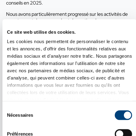
conseils en 2025.
Nous avons particulièrement progressé sur les activités de
recrutement de personnels et de gestion de paye avec
respectivement 26% d’embauches supplémentaires
Ce site web utilise des cookies.
réalisées et 62 nouveaux salariés gérés. Nous gérons
actuellement 542 salariés pour le compte de nos clients.
Les cookies nous permettent de personnaliser le contenu
et les annonces, d'offrir des fonctionnalités relatives aux
Forts de notre compétence dans les relations bilatérales
médias sociaux et d'analyser notre trafic. Nous partageons
nous avons conseillé 136 sociétés allemandes pour leur
développement sur le marché français et réalisé une
également des informations sur l'utilisation de notre site
vingtaine de missions d’accompagnement.
avec nos partenaires de médias sociaux, de publicité et
d'analyse, qui peuvent combiner celles-ci avec d'autres
Les différentes crises qui se sont succédé en 2025 et
informations que vous leur avez fournies ou qu'ils ont
2026, ont renforcé notre conviction que pour peser dans le
collectées lors de votre utilisation de leurs services. Vous
monde et affirmer son indépendance, l’Europe doit plus
pouvez changer d'avis à tout moment en cliquant sur
que jamais profiter des compétences de ses deux
Fermer X
premières économies.
l'icône en bas à gauche de chaque page.
Sélection
Voir notre
Politique de confidentialité
.
Nécessaires
du
Dans cette optique, l’objectif de notre chambre, favoriser
DÉVELOPPEMENT
consentement
les activités franco-allemandes, permet de développer des
COMMERCIAL, IMPLANTATION,
synergies et d’aider des entrepreneurs français et
RECRUTEMENT, CROISSANCE
Préférences
EXTERNE : DES SOLUTIONS