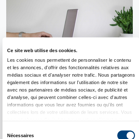
Ce site web utilise des cookies.
Mis en place très rapidement, le bureau de
Les cookies nous permettent de personnaliser le contenu
représentation, aussi appelé bureau de liaison
et les annonces, d'offrir des fonctionnalités relatives aux
(Verbindungsbüro) est une forme d’implantation
médias sociaux et d'analyser notre trafic. Nous partageons
légère qui permet de germaniser immédiatement
votre image avec une adresse en Allemagne et un
également des informations sur l'utilisation de notre site
numéro de téléphone dédié, sans autre formalité.
avec nos partenaires de médias sociaux, de publicité et
C'est une première étape pour faciliter la
d'analyse, qui peuvent combiner celles-ci avec d'autres
communication et optimiser votre image auprès de vos
informations que vous leur avez fournies ou qu'ils ont
prospects et clients.
collectées lors de votre utilisation de leurs services. Vous
C’est aussi le véhicule parfait pour optimiser son
pouvez changer d'avis à tout moment en cliquant sur
référencement sur internet ou dans les annuaires
Fermer X
l'icône en bas à gauche de chaque page.
spécialisés.
Sélection
Cette structure n’est pas soumise à la fiscalité directe,
Voir notre
Politique de confidentialité
.
Nécessaires
du